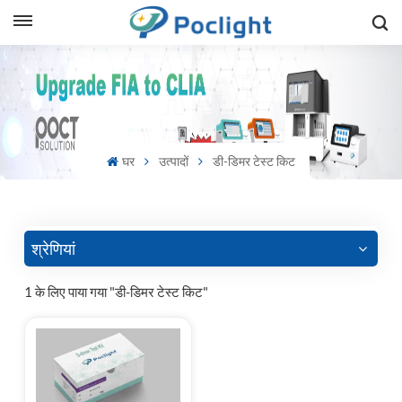
sh
is
ий
घर
उत्पादों
डी-डिमर टेस्ट किट
ol
guês
श्रेणियां
1 के लिए पाया गया "डी-डिमर टेस्ट किट"
語
e