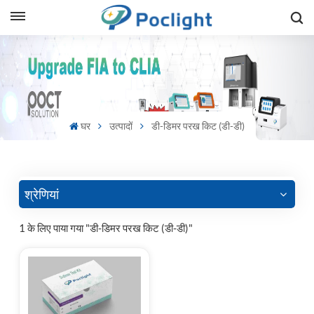
sh
is
ий
घर
उत्पादों
डी-डिमर परख किट (डी-डी)
ol
guês
श्रेणियां
1 के लिए पाया गया "डी-डिमर परख किट (डी-डी)"
語
e