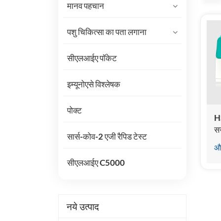
मानव पहचान
पशु चिकित्सा का पता लगाना
सीएलआईए पॉकेट
इम्यूनोएसे विश्लेषक
पोक्ट
HS
स
सार्स-कोव-2 एजी रैपिड टेस्ट
इम
और
सीएलआईए C5000
नये उत्पाद