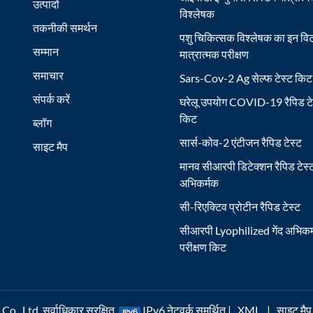
उत्पादों
विश्लेषक
तकनीकी समर्थन
पशु चिकित्सक विश्लेषक का इन विट
सम्मान
मात्रात्मक परीक्षण
समाचार
Sars-Cov-2 Ag सेल्फ टेस्ट किट
संपर्क करें
घरेलू उपयोग COVID-19 रैपिड टे
किट
ब्लॉग
सार्स-कोव-2 एंटीजन रैपिड टेस्ट
साइट मैप
मानव सीआरपी डिटेक्शन रैपिड टेस्
अभिकर्मक
सी-रिएक्टिव प्रोटीन रैपिड टेस्ट
सीआरपी Lyophilized गेंद अभिकर
परीक्षण किट
, Ltd. सर्वाधिकार सुरक्षित.
IPv6 नेटवर्क समर्थित |
XML
|
साइट मैप