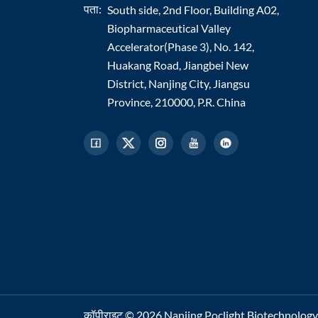
पता:
South side, 2nd Floor, Building A02,
Biopharmaceutical Valley
Accelerator(Phase 3), No. 142,
Huakang Road, Jiangbei New
District, Nanjing City, Jiangsu
Province, 210000, P.R. China
कॉपीराइट © 2026 Nanjing Poclight Biotechnology Co.