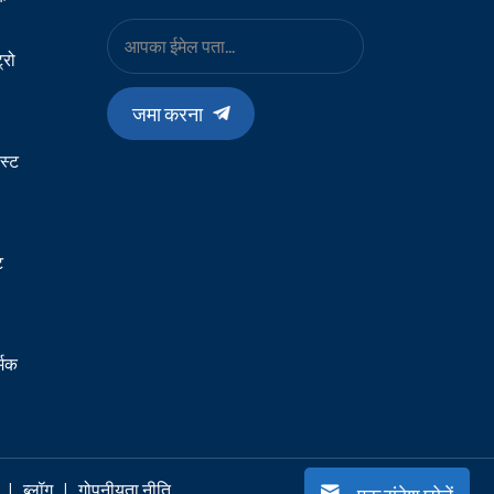
्रो
जमा करना
स्ट
ट
्मक
|
ब्लॉग
|
गोपनीयता नीति