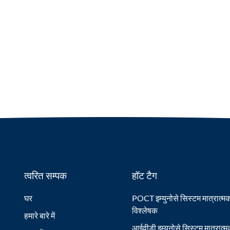
त्वरित सम्पक
हॉट टैग
घर
POCT इम्युनोसे सिस्टम मात्रात्म
विश्लेषक
हमारे बारे में
आईवीडी इम्युनोसे सिस्टम मात्रात्