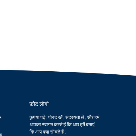
फ़ोट लोगो
क
कृपया पढ़ें , पोस्ट रहें , सदस्यता लें , और हम
आपका स्वागत करते हैं कि आप हमें बताएं
कि आप क्या सोचते हैं .
मक