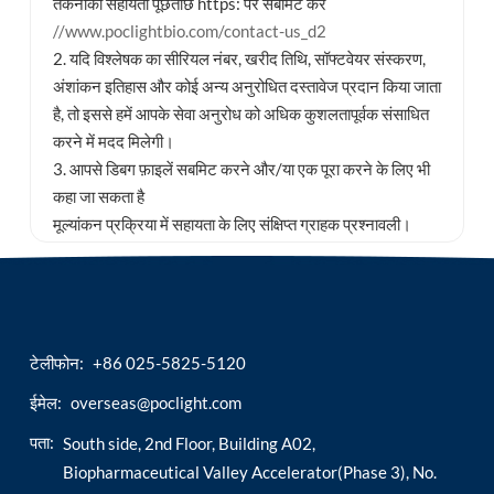
तकनीकी सहायता पूछताछ https: पर सबमिट करें
//www.poclightbio.com/contact-us_d2
2. यदि विश्लेषक का सीरियल नंबर, खरीद तिथि, सॉफ्टवेयर संस्करण,
अंशांकन इतिहास और कोई अन्य अनुरोधित दस्तावेज प्रदान किया जाता
है, तो इससे हमें आपके सेवा अनुरोध को अधिक कुशलतापूर्वक संसाधित
करने में मदद मिलेगी।
3. आपसे डिबग फ़ाइलें सबमिट करने और/या एक पूरा करने के लिए भी
कहा जा सकता है
मूल्यांकन प्रक्रिया में सहायता के लिए संक्षिप्त ग्राहक प्रश्नावली।
टेलीफोन:
+86 025-5825-5120
ईमेल:
overseas@poclight.com
पता:
South side, 2nd Floor, Building A02,
Biopharmaceutical Valley Accelerator(Phase 3), No.