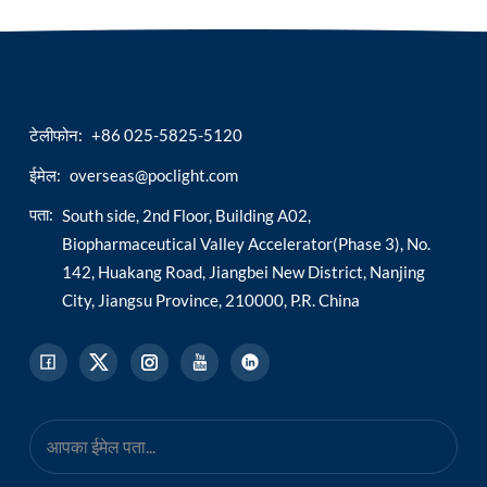
टेलीफोन:
+86 025-5825-5120
ईमेल:
overseas@poclight.com
पता:
South side, 2nd Floor, Building A02,
Biopharmaceutical Valley Accelerator(Phase 3), No.
142, Huakang Road, Jiangbei New District, Nanjing
City, Jiangsu Province, 210000, P.R. China