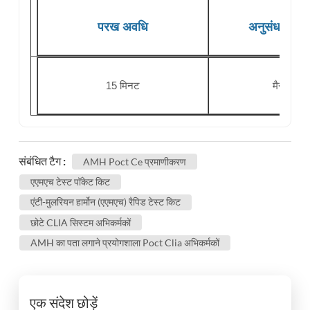
परख अवधि
अनुसंधान का 
15 मिनट
मैनुअल देख
संबंधित टैग :
AMH Poct Ce प्रमाणीकरण
एएमएच टेस्ट पॉकेट किट
एंटी-मुलरियन हार्मोन (एएमएच) रैपिड टेस्ट किट
छोटे CLIA सिस्टम अभिकर्मकों
AMH का पता लगाने प्रयोगशाला Poct Clia अभिकर्मकों
एक संदेश छोड़ें