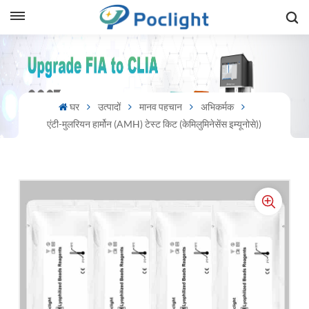
sh
is
घर
उत्पादों
मानव पहचान
अभिकर्मक
ий
एंटी-मुलरियन हार्मोन (AMH) टेस्ट किट (केमिलुमिनेसेंस इम्यूनोसे))
ol
guês
語
e