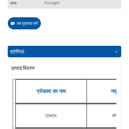
Poclight
ब्रांड:
अब पूछताछ करें
श्रेणियां
उत्पाद विवरण
प्रोडक्ट का नाम
नमूना प्र
एएमएच
सीरम, प्लाज