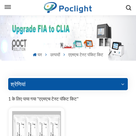
sh
is
ий
घर
उत्पादों
एएमएच टेस्ट पॉकेट किट
ol
guês
श्रेणियां
1 के लिए पाया गया "एएमएच टेस्ट पॉकेट किट"
語
e