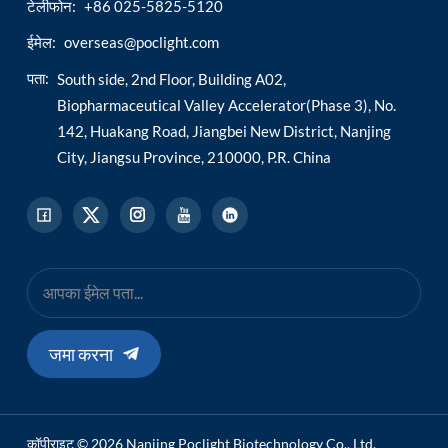
टेलीफोन:
+86 025-5825-5120
ईमेल:
overseas@poclight.com
पता:
South side, 2nd Floor, Building A02,
Biopharmaceutical Valley Accelerator(Phase 3), No.
142, Huakang Road, Jiangbei New District, Nanjing
City, Jiangsu Province, 210000, P.R. China
जमा करना
कॉपीराइट © 2026 Nanjing Poclight Biotechnology Co., Ltd.