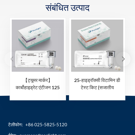
संबंधित उत्पाद
【ट्यूमर मार्कर】
25-हाइड्रॉक्सी विटामिन डी
कार्बोहाइड्रेट एंटीजन 125
टेस्ट किट (सजातीय
(CA125) परीक्षण किट
केमिलुमिनेसेंस इम्यूनोसे))
(समरूप केमिलुमिनेसेंस
इम्यूनोएसे)
टेलीफोन:
+86 025-5825-5120