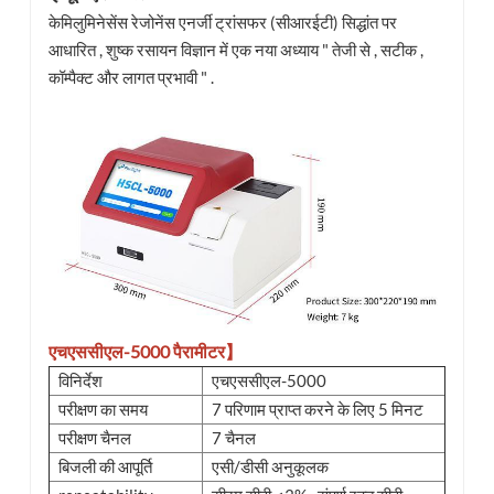
केमिलुमिनेसेंस रेजोनेंस एनर्जी ट्रांसफर (सीआरईटी) सिद्धांत पर
आधारित , शुष्क रसायन विज्ञान में एक नया अध्याय " तेजी से , सटीक ,
कॉम्पैक्ट और लागत प्रभावी " .
एचएससीएल-5000 पैरामीटर】
विनिर्देश
एचएससीएल-5000
परीक्षण का समय
7 परिणाम प्राप्त करने के लिए 5 मिनट
परीक्षण चैनल
7 चैनल
बिजली की आपूर्ति
एसी/डीसी अनुकूलक