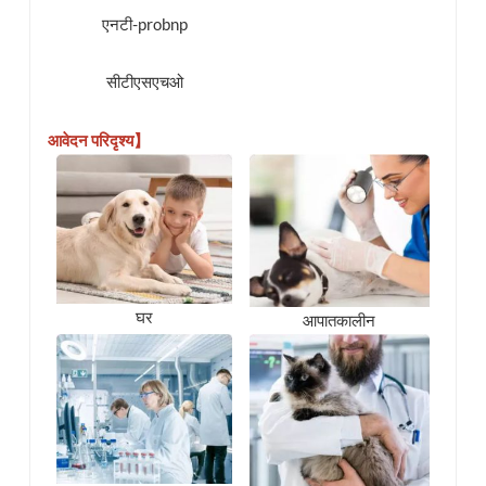
एनटी-probnp
सीटीएसएचओ
आवेदन परिदृश्य】
घर
आपातकालीन