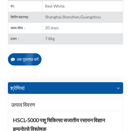
Red-White
रंग:
Shanghai,Shenzhen,Guangzhou
शिपिंग बंदरगाह:
20 days
समय सीमा：
7.8kg
वज़न：
अब पूछताछ करें
श्रेणियां
उत्पाद विवरण
HSCL-5000 पशु चिकित्सा सजातीय रसायन विज्ञान
इम्यूनोएसे विश्लेषक