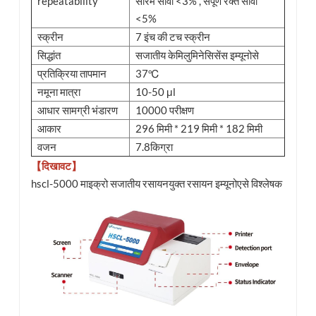
repeatability
सीरम सीवी <3% , संपूर्ण रक्त सीवी
<5%
स्क्रीन
7 इंच की टच स्क्रीन
सिद्धांत
सजातीय केमिलुमिनेसिसेंस इम्यूनोसे
प्रतिक्रिया तापमान
37℃
नमूना मात्रा
10-50 μl
आधार सामग्री भंडारण
10000 परीक्षण
आकार
296 मिमी * 219 मिमी * 182 मिमी
वजन
7.8किग्रा
【दिखावट】
hscl-5000 माइक्रो सजातीय रसायनयुक्त रसायन इम्यूनोएसे विश्लेषक