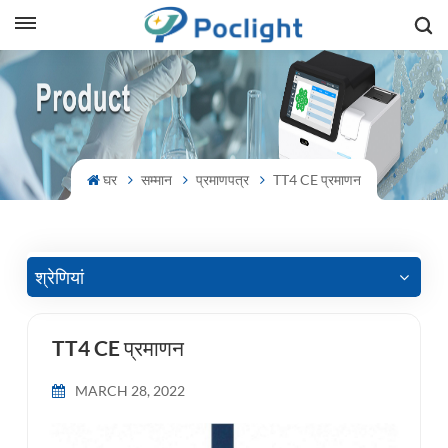
sh
is
ий
घर
सम्मान
प्रमाणपत्र
TT4 CE प्रमाणन
ol
guês
श्रेणियां
TT4 CE प्रमाणन
語
MARCH 28, 2022
e