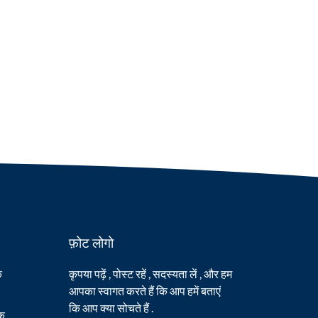
फ़ोट लोगो
क
कृपया पढ़ें , पोस्ट रहें , सदस्यता लें , और हम
आपका स्वागत करते हैं कि आप हमें बताएं
कि आप क्या सोचते हैं .
मक