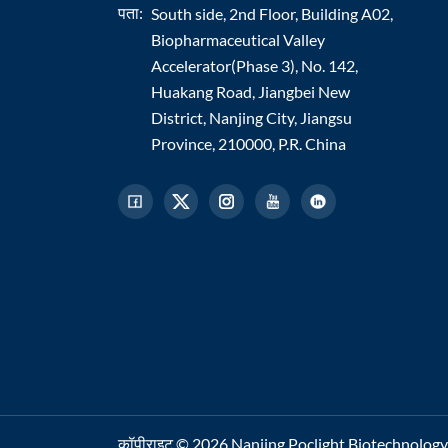
पता:
South side, 2nd Floor, Building A02,
Biopharmaceutical Valley
Accelerator(Phase 3), No. 142,
Huakang Road, Jiangbei New
District, Nanjing City, Jiangsu
Province, 210000, P.R. China
कॉपीराइट © 2026 Nanjing Poclight Biotechnology Co.