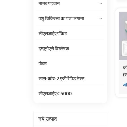
मानव पहचान
पशु चिकित्सा का पता लगाना
सीएलआईए पॉकेट
इम्यूनोएसे विश्लेषक
पोक्ट
फो
(स
सार्स-कोव-2 एजी रैपिड टेस्ट
इम
और
सीएलआईए C5000
नये उत्पाद