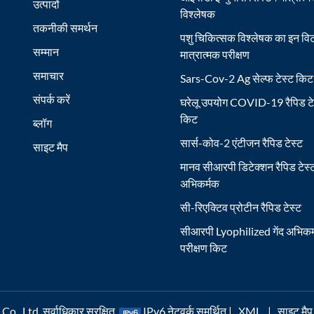
उत्पादों
विश्लेषक
तकनीकी समर्थन
पशु चिकित्सक विश्लेषक का इन विट
सम्मान
मात्रात्मक परीक्षण
समाचार
Sars-Cov-2 Ag सेल्फ टेस्ट किट
संपर्क करें
घरेलू उपयोग COVID-19 रैपिड टे
किट
ब्लॉग
सार्स-कोव-2 एंटीजन रैपिड टेस्ट
साइट मैप
मानव सीआरपी डिटेक्शन रैपिड टेस्
अभिकर्मक
सी-रिएक्टिव प्रोटीन रैपिड टेस्ट
सीआरपी Lyophilized गेंद अभिकर
परीक्षण किट
, Ltd. सर्वाधिकार सुरक्षित.
IPv6 नेटवर्क समर्थित |
XML
|
साइट मैप