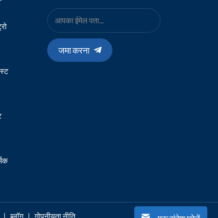
्रो
जमा करना
स्ट
ट
्मक
|
ब्लॉग
|
गोपनीयता नीति