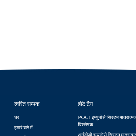
त्वरित सम्पक
हॉट टैग
घर
POCT इम्युनोसे सिस्टम मात्रात्म
विश्लेषक
हमारे बारे में
आईवीडी इम्युनोसे सिस्टम मात्रात्