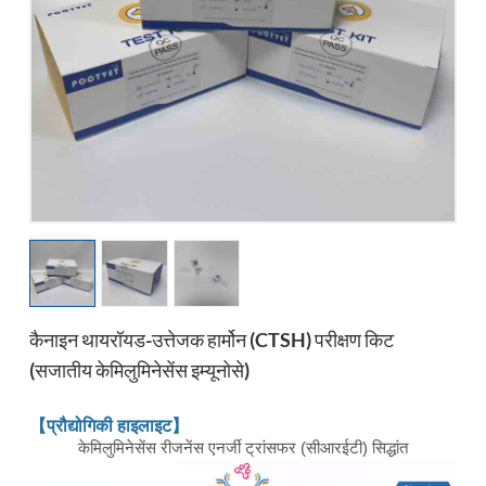
esia
कैनाइन थायरॉयड-उत्तेजक हार्मोन (cTSH) परीक्षण किट
(सजातीय केमिलुमिनेसेंस इम्यूनोसे)
【प्रौद्योगिकी हाइलाइट】
केमिलुमिनेसेंस रीजनेंस एनर्जी ट्रांसफर (सीआरईटी) सिद्धांत