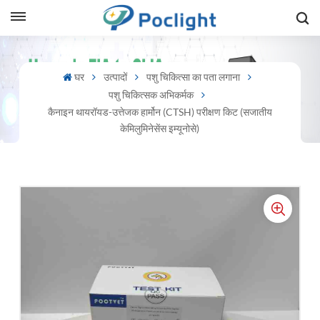
sh
घर
उत्पादों
पशु चिकित्सा का पता लगाना
पशु चिकित्सक अभिकर्मक
is
कैनाइन थायरॉयड-उत्तेजक हार्मोन (cTSH) परीक्षण किट (सजातीय
ий
केमिलुमिनेसेंस इम्यूनोसे)
ol
guês
語
e