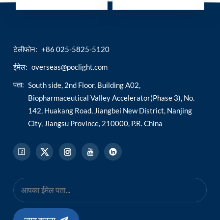
किट
(ctt3/ftt3) परीक्षण किट
टेलीफोन:
+86 025-5825-5120
ईमेल:
overseas@poclight.com
पता:
South side, 2nd Floor, Building A02,
Biopharmaceutical Valley Accelerator(Phase 3), No.
142, Huakang Road, Jiangbei New District, Nanjing
City, Jiangsu Province, 210000, P.R. China
जमा करना