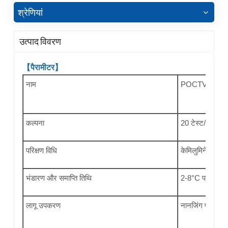
श्रेणियां
उत्पाद विवरण
【पैरामीटर】
नाम
POCTVET कैनाइन
कल्पना
20 टेस्ट/बॉक्स
परिक्षण विधि
केमिलुमिनेसेंस इम्य
भंडारण और समाप्ति तिथि
2-8°C पर भण्डारि
लागू उपकरण
नानजिंग पोक्लाइट 