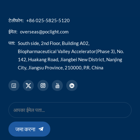
टेलीफोन:
+86 025-5825-5120
ईमेल:
overseas@poclight.com
पता:
South side, 2nd Floor, Building A02,
Biopharmaceutical Valley Accelerator(Phase 3), No.
142, Huakang Road, Jiangbei New District, Nanjing
City, Jiangsu Province, 210000, P.R. China
जमा करना