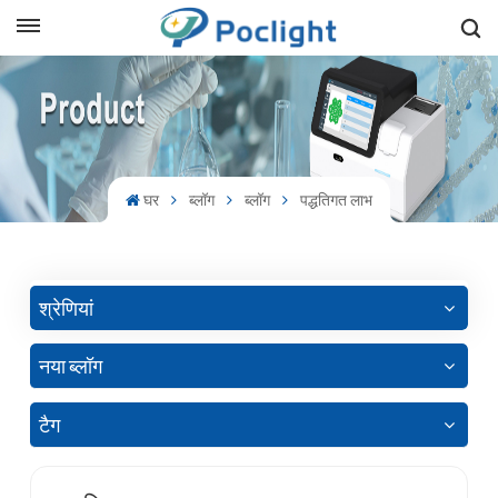
sh
is
ий
घर
ब्लॉग
ब्लॉग
पद्धतिगत लाभ
ol
guês
श्रेणियां
नया ब्लॉग
語
टैग
e