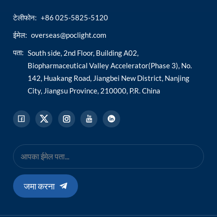
टेलीफोन:
+86 025-5825-5120
esia
ईमेल:
overseas@poclight.com
पता:
South side, 2nd Floor, Building A02,
Biopharmaceutical Valley Accelerator(Phase 3), No.
142, Huakang Road, Jiangbei New District, Nanjing
City, Jiangsu Province, 210000, P.R. China
जमा करना